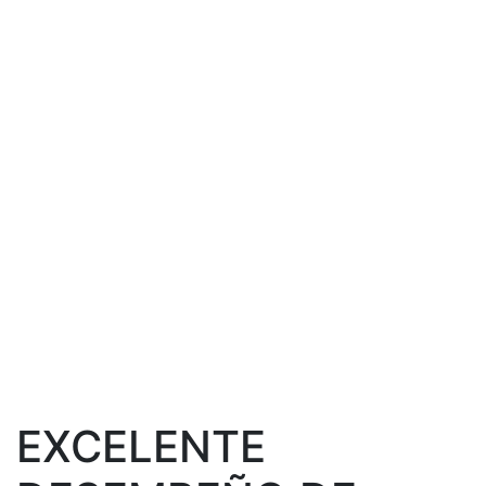
Club Leones
Deportivo, Agrario, Social y Biblioteca
EXCELENTE